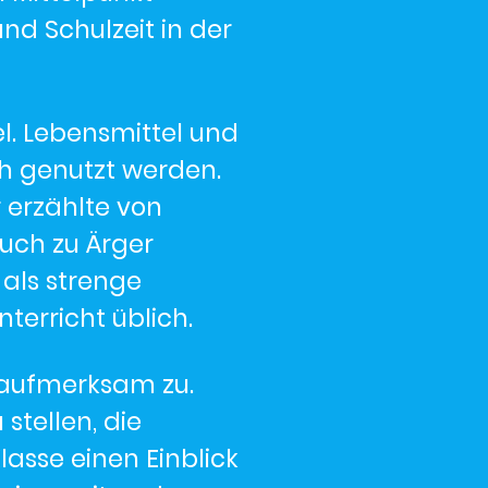
nd Schulzeit in der
l. Lebensmittel und
ch genutzt werden.
r erzählte von
auch zu Ärger
 als strenge
terricht üblich.
 aufmerksam zu.
stellen, die
asse einen Einblick